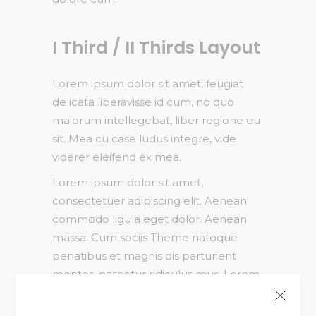
I Third / II Thirds Layout
Lorem ipsum dolor sit amet, feugiat
delicata liberavisse id cum, no quo
maiorum intellegebat, liber regione eu
sit. Mea cu case ludus integre, vide
viderer eleifend ex mea.
Lorem ipsum dolor sit amet,
consectetuer adipiscing elit. Aenean
commodo ligula eget dolor. Aenean
massa. Cum sociis Theme natoque
penatibus et magnis dis parturient
montes, nascetur ridiculus mus. Lorem
ipsum dolor sit amet, consectetuer
adipiscing elit. Aenean commodo ligula