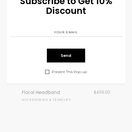
Subscribe to Get 10%
Discount
Teardrop Earrings
$
189.00
JEWELRY
Wedding Welcome
$
50.00
Bags
INVITATION & GIFTS
Prevent This Pop-up
Floral Headband
$
459.00
ACCESSORIES
&
JEWELRY