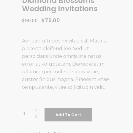
Diamond Blossoms
Wedding Invitations
$
75.00
$
90.00
Aenean ultricies mi vitae est. Mauris
placerat eleifend leo. Sed ut
perspiciatis unde omnis iste natus
error sit voluptatem. Donec erat mi,
ullamcorper molestie arcu vitae,
auctor finibus magna. Praesent vitae
tempus ante, vitae sollicitudin velit.
Diamond
Add To Cart
Blossoms
Wedding