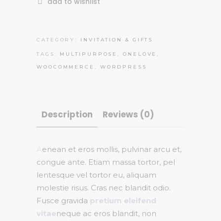
add to wishlist
Invitations
quantity
CATEGORY:
INVITATION & GIFTS
TAGS:
MULTIPURPOSE
,
ONELOVE
,
WOOCOMMERCE
,
WORDPRESS
Description
Reviews (0)
A
enean et eros mollis, pulvinar arcu et,
congue ante. Etiam massa tortor, pel
lentesque vel tortor eu, aliquam
molestie risus. Cras nec blandit odio.
Fusce gravida
pretium eleifend
vitae
neque ac eros blandit, non