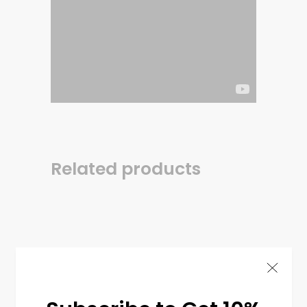
Related products
Circle Bracelet
$
720.00
ENGAGEMENT RINGS
&
JEWELRY