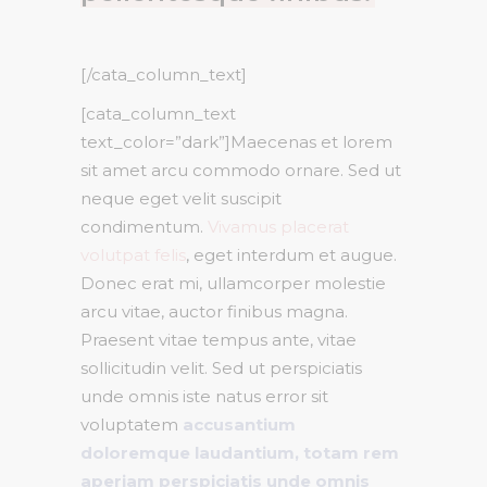
[/cata_column_text]
[cata_column_text
text_color=”dark”]Maecenas et lorem
sit amet arcu commodo ornare. Sed ut
neque eget velit suscipit
condimentum.
Vivamus placerat
volutpat felis
, eget interdum et augue.
Donec erat mi, ullamcorper molestie
arcu vitae, auctor finibus magna.
Praesent vitae tempus ante, vitae
sollicitudin velit. Sed ut perspiciatis
unde omnis iste natus error sit
voluptatem
accusantium
doloremque laudantium, totam rem
aperiam perspiciatis unde omnis