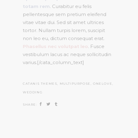
totam rem
. Curabitur eu felis
pellentesque sem pretium eleifend
vitae vitae dui. Sed sit amet ultrices
tortor. Nullam turpis lorem, suscipit
non leo eu, dictum consequat erat.
Phasellus nec volutpat leo
. Fusce
vestibulum lacus ac neque sollicitudin
varius.[/cata_column_text]
CATANIS THEMES
,
MULTIPURPOSE
,
ONELOVE
,
WEDDING
SHARE: